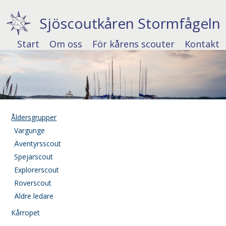
Sjöscoutkåren Stormfågeln
Start
Om oss
För kårens scouter
Kontakt
Åldersgrupper
Vargunge
Äventyrsscout
Spejarscout
Explorerscout
Roverscout
Äldre ledare
Kårropet